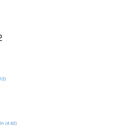
2
:12)
ón (4:42)